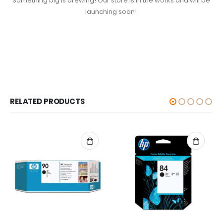
Something big is brewing! Our store is in the works and will be
launching soon!
RELATED PRODUCTS