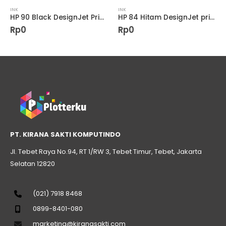
INK
INK
HP 90 Black DesignJet Printhead and Printhead Cleaner
HP 84 Hitam DesignJet printhead
Rp
0
Rp
0
PT. KIRANA SAKTI KOMPUTINDO
Jl. Tebet Raya No.94, RT 1/RW 3, Tebet Timur, Tebet, Jakarta
Selatan 12820
(021) 7918 8468
0899-8401-080
marketing@kiranasakti.com