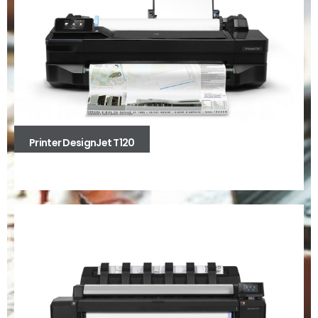
Printer DesignJet T120