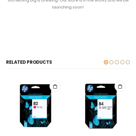
Something big is brewing! Our store is in the works and will be
launching soon!
RELATED PRODUCTS