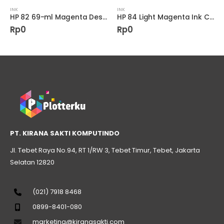
INK
INK
HP 82 69-ml Magenta DesignJet Ink Cartridge
HP 84 Light Magenta Ink Cartridge
Rp
0
Rp
0
PT. KIRANA SAKTI KOMPUTINDO
Jl. Tebet Raya No.94, RT 1/RW 3, Tebet Timur, Tebet, Jakarta
Selatan 12820
(021) 7918 8468
0899-8401-080
marketing@kiranasakti.com