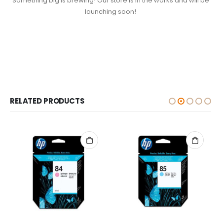
Something big is brewing! Our store is in the works and will be
launching soon!
RELATED PRODUCTS