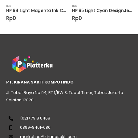
INK
INK
HP 84 Light Magenta Ink Cartridge
HP 85 Light Cyan DesignJet Printhead
Rp
0
Rp
0
PT. KIRANA SAKTI KOMPUTINDO
Jl. Tebet Raya No.94, RT 1/RW 3, Tebet Timur, Tebet, Jakarta
Selatan 12820
(021) 7918 8468
0899-8401-080
marketing@kiranasakti.com