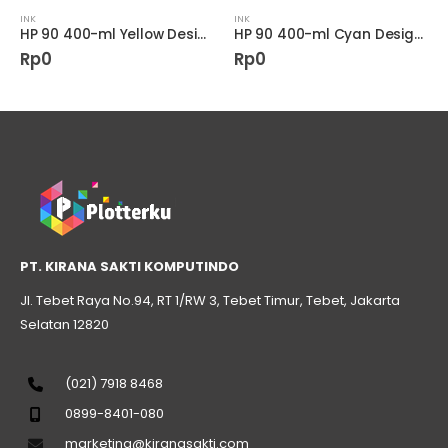
INK
INK
HP 90 400-ml Yellow DesignJet Ink Cartridge
HP 90 400-ml Cyan DesignJet Ink Cartridge
Rp
0
Rp
0
PT. KIRANA SAKTI KOMPUTINDO
Jl. Tebet Raya No.94, RT 1/RW 3, Tebet Timur, Tebet, Jakarta
Selatan 12820
(021) 7918 8468
0899-8401-080
marketing@kiranasakti.com