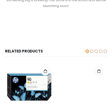
Something big is brewing! Our store is in the works and will be
launching soon!
RELATED PRODUCTS