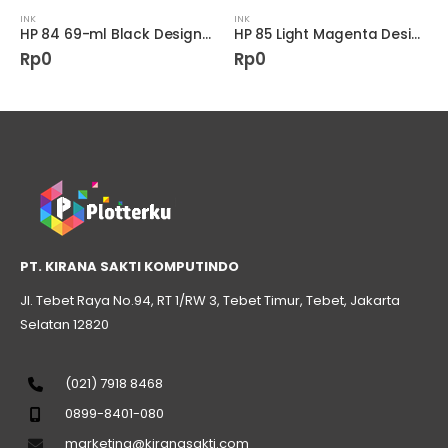
INK
INK
HP 84 69-ml Black DesignJet Ink Cartridge
HP 85 Light Magenta DesignJet Printhead
Rp
0
Rp
0
PT. KIRANA SAKTI KOMPUTINDO
Jl. Tebet Raya No.94, RT 1/RW 3, Tebet Timur, Tebet, Jakarta
Selatan 12820
(021) 7918 8468
0899-8401-080
marketing@kiranasakti.com