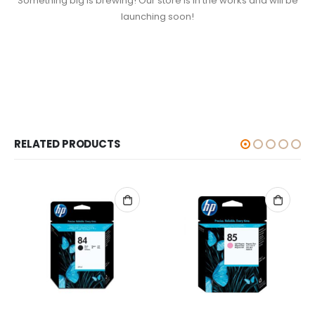
Something big is brewing! Our store is in the works and will be
launching soon!
RELATED PRODUCTS