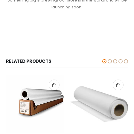
Something big is brewing! Our store is in the works and will be
launching soon!
RELATED PRODUCTS