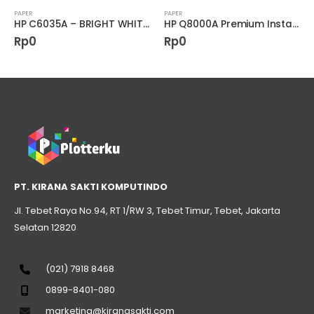
PAPER
PAPER
HP C6035A – BRIGHT WHITE INKJET PAPER
HP Q8000A Premium Instant-Dry Satin Photo Paper (60″ x 100′ Roll)
Rp
0
Rp
0
PT. KIRANA SAKTI KOMPUTINDO
Jl. Tebet Raya No.94, RT 1/RW 3, Tebet Timur, Tebet, Jakarta
Selatan 12820
(021) 7918 8468
0899-8401-080
marketing@kiranasakti.com