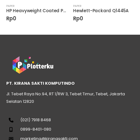
PAPER
PAPER
HP Heavyweight Coated Paper C6030C
Hewlett-Packard Q1445A
Rp
0
Rp
0
PT. KIRANA SAKTI KOMPUTINDO
Jl. Tebet Raya No.94, RT 1/RW 3, Tebet Timur, Tebet, Jakarta
Selatan 12820
(021) 7918 8468
0899-8401-080
marketing@kiranasakti.com