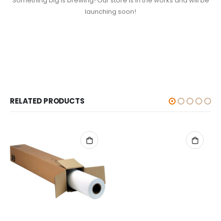
Something big is brewing! Our store is in the works and will be
launching soon!
RELATED PRODUCTS