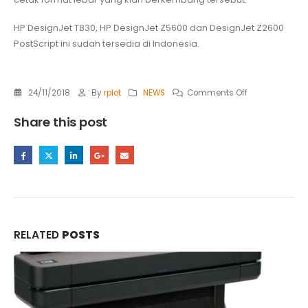
HP DesignJet T830, HP DesignJet Z5600 dan DesignJet Z2600
PostScript ini sudah tersedia di Indonesia.
on
24/11/2018
By
rplot
NEWS
Comments Off
KOMITMEN
Share this post
KUAT
PADA
INDUSTRI
CETAK
FORMAT
BESAR,
HP
RELATED
POSTS
LUNCURKAN
JAJARAN
PRINTER
HP
DESIGNJET