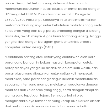
printer DesignJet terbaru yang didesain khusus untuk
memenuhi kebutuhan industri cetak berformat besar dengan
HP DesignJet T830 MFP Revolusioner serta HP DesignJet
Z5600/Z2600 PostScript. Keduanya ini telah dimaksimalkan
performa dan fungsinya untuk kebutuhan mobilitas tinggi serta
kolaborasi yang baik bagi para perancang bangun di bidang
arsitektur, teknik, minyak & gas bumi, tambang, energi, hingga
yang terlibat dengan beragam gambar teknis berbasis
computer-aided design (CAD).
“Kebutuhan printing atau cetak yang dibutuhkan oleh para
perancang bangun ini bukan masalah kecepatan cetak,
berapa banyak yang bisa dihasilkan dalam satu waktu, dan
besar biaya yang dibutuhkan untuk setiap kali mencetak;
melainkan, para perancang bangun ini lebih membutuhkan
sebuah printer yang mampu melakukan segalanya dengan
mobilitas dan kolaborasi yang tinggi, serta dengan tampilan
warna yang tepat dan tajam. Sehingga, hal ini bisa
menghindari biaya tambahan yang kerap dikeluarkan akibat
dari berbagai revisi maupun kesalahan yang terjadi di