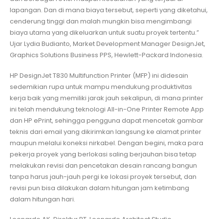
lapangan. Dan di mana biaya tersebut, seperti yang diketahui,
cenderung tinggi dan malah mungkin bisa mengimbangi
biaya utama yang dikeluarkan untuk suatu proyek tertentu.”
Ujar Lydia Budianto, Market Development Manager DesignJet,
Graphics Solutions Business PPS, Hewlett-Packard Indonesia.
HP DesignJet T830 Multifunction Printer (MFP) ini didesain
sedemikian rupa untuk mampu mendukung produktivitas
kerja baik yang memiliki jarak jauh sekalipun, di mana printer
ini telah mendukung teknologi All-in-One Printer Remote App
dan HP ePrint, sehingga pengguna dapat mencetak gambar
teknis dari email yang dikirimkan langsung ke alamat printer
maupun melalui koneksi nirkabel. Dengan begini, maka para
pekerja proyek yang berlokasi saling berjauhan bisa tetap
melakukan revisi dan pencetakan desain rancang bangun
tanpa harus jauh-jauh pergi ke lokasi proyek tersebut, dan
revisi pun bisa dilakukan dalam hitungan jam ketimbang
dalam hitungan hari.