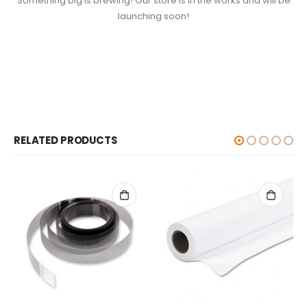
Something big is brewing! Our store is in the works and will be
launching soon!
RELATED PRODUCTS