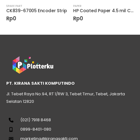
SPARE PART
PAPER
CK839-67005 Encoder Strip
HP Coated Paper 4.5 mil C6568B
Rp
0
Rp
0
PT. KIRANA SAKTI KOMPUTINDO
Jl. Tebet Raya No.94, RT 1/RW 3, Tebet Timur, Tebet, Jakarta
Selatan 12820
(021) 7918 8468
0899-8401-080
marketing@kiranasakti.com